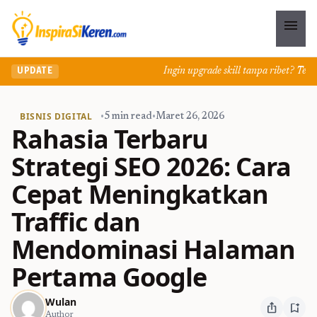
menu
Ingin upgrade skill tanpa ribet? Temukan
UPDATE
BISNIS DIGITAL
•
5 min read
•
Maret 26, 2026
Rahasia Terbaru
Strategi SEO 2026: Cara
Cepat Meningkatkan
Traffic dan
Mendominasi Halaman
Pertama Google
Wulan
ios_share
bookmark_add
Author