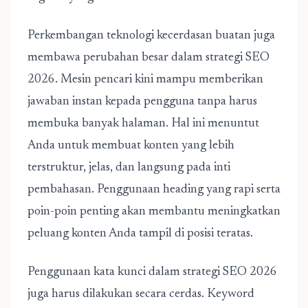
Perkembangan teknologi kecerdasan buatan juga
membawa perubahan besar dalam strategi SEO
2026. Mesin pencari kini mampu memberikan
jawaban instan kepada pengguna tanpa harus
membuka banyak halaman. Hal ini menuntut
Anda untuk membuat konten yang lebih
terstruktur, jelas, dan langsung pada inti
pembahasan. Penggunaan heading yang rapi serta
poin-poin penting akan membantu meningkatkan
peluang konten Anda tampil di posisi teratas.
Penggunaan kata kunci dalam strategi SEO 2026
juga harus dilakukan secara cerdas. Keyword