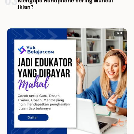
03
Mengapa Handphone Sering Muncul
Iklan?
AD