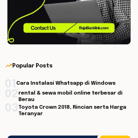
trending_up
Popular Posts
01
Cara Instalasi Whatsapp di Windows
02
rental & sewa mobil online terbesar di
Berau
03
Toyota Crown 2018, Rincian serta Harga
Teranyar