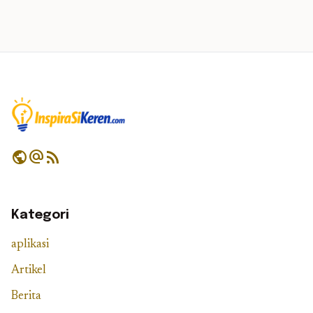
public
alternate_email
rss_feed
Kategori
aplikasi
Artikel
Berita