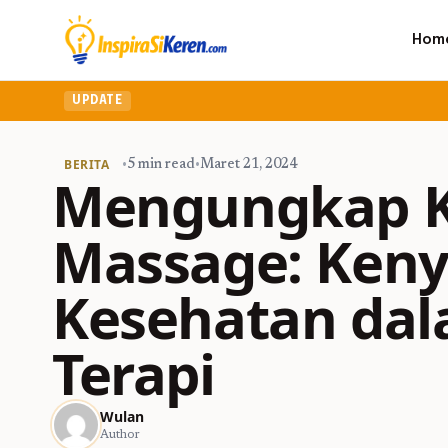
Hom
UPDATE
BERITA
•
5 min read
•
Maret 21, 2024
Mengungkap K
Massage: Ken
Kesehatan da
Terapi
Wulan
Author