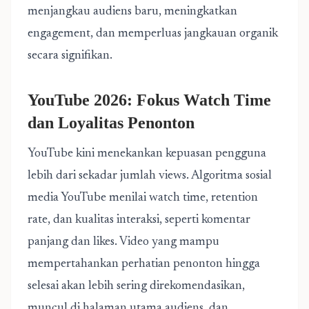
menjangkau audiens baru, meningkatkan
engagement, dan memperluas jangkauan organik
secara signifikan.
YouTube 2026: Fokus Watch Time
dan Loyalitas Penonton
YouTube kini menekankan kepuasan pengguna
lebih dari sekadar jumlah views. Algoritma sosial
media YouTube menilai watch time, retention
rate, dan kualitas interaksi, seperti komentar
panjang dan likes. Video yang mampu
mempertahankan perhatian penonton hingga
selesai akan lebih sering direkomendasikan,
muncul di halaman utama audiens, dan