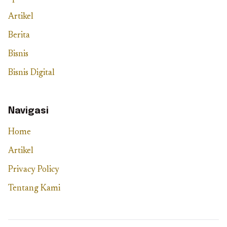
Artikel
Berita
Bisnis
Bisnis Digital
Navigasi
Home
Artikel
Privacy Policy
Tentang Kami