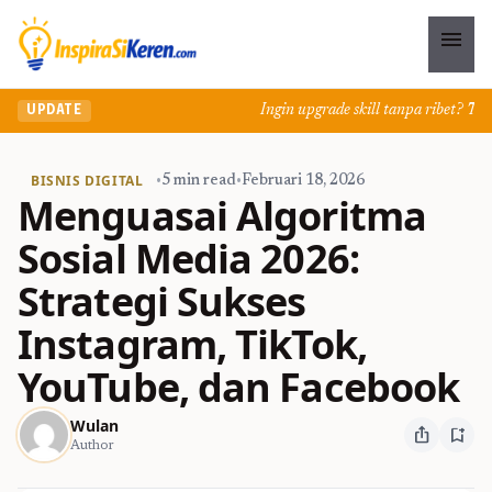
menu
Ingin upgrade skill tanpa ribet? Temuka
UPDATE
BISNIS DIGITAL
•
5 min read
•
Februari 18, 2026
Menguasai Algoritma
Sosial Media 2026:
Strategi Sukses
Instagram, TikTok,
YouTube, dan Facebook
Wulan
ios_share
bookmark_add
Author