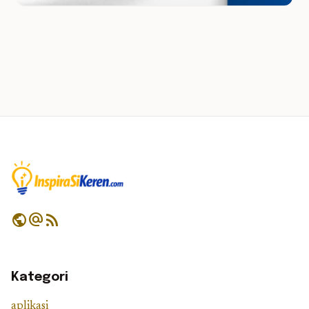
public
alternate_email
rss_feed
Kategori
aplikasi