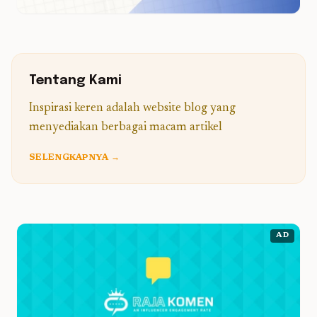
Tentang Kami
Inspirasi keren adalah website blog yang
menyediakan berbagai macam artikel
SELENGKAPNYA →
AD