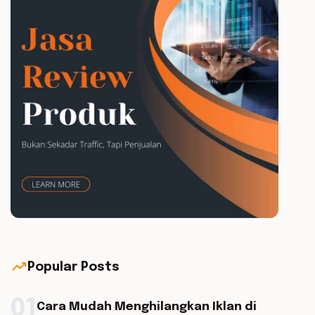
trending_up
Popular Posts
01
Cara Mudah Menghilangkan Iklan di