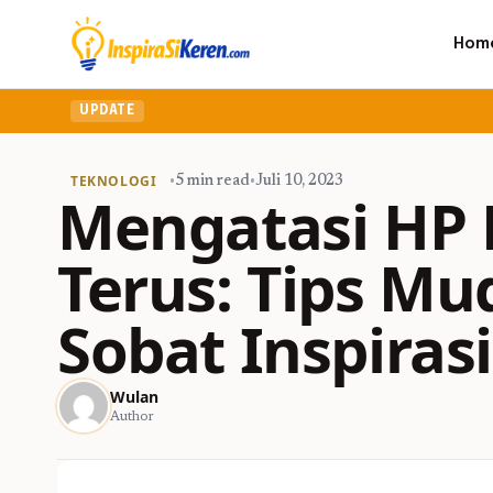
Hom
UPDATE
TEKNOLOGI
•
5 min read
•
Juli 10, 2023
Mengatasi HP 
Terus: Tips M
Sobat Inspiras
Wulan
Author