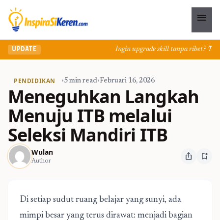
menu
Ingin upgrade skill tanpa ribet? Temuka
UPDATE
PENDIDIKAN
•
5 min read
•
Februari 16, 2026
Meneguhkan Langkah
Menuju ITB melalui
Seleksi Mandiri ITB
Wulan
ios_share
bookmark_add
Author
Di setiap sudut ruang belajar yang sunyi, ada
mimpi besar yang terus dirawat: menjadi bagian