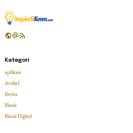
public
alternate_email
rss_feed
Kategori
aplikasi
Artikel
Berita
Bisnis
Bisnis Digital