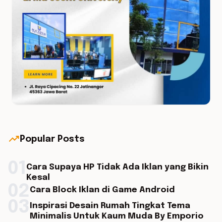
trending_up
Popular Posts
01
Cara Supaya HP Tidak Ada Iklan yang Bikin
Kesal
02
Cara Block Iklan di Game Android
03
Inspirasi Desain Rumah Tingkat Tema
Minimalis Untuk Kaum Muda By Emporio