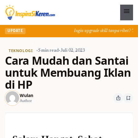
menu
Ingin upgrade skill tanpa ribet? Temuk
UPDATE
TEKNOLOGI
•
5 min read
•
Juli 02, 2023
Cara Mudah dan Santai
untuk Membuang Iklan
di HP
Wulan
ios_share
bookmark_add
Author