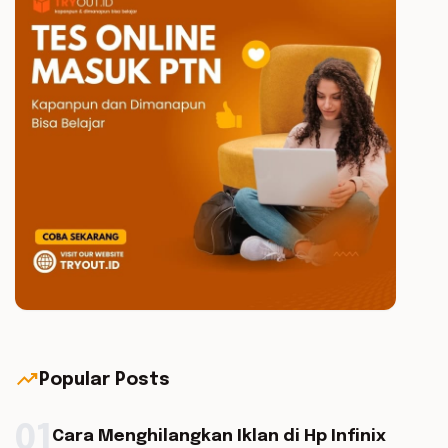
trending_up
Popular Posts
01
Cara Menghilangkan Iklan di Hp Infinix