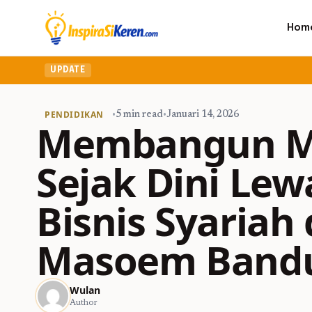
Hom
UPDATE
PENDIDIKAN
•
5 min read
•
Januari 14, 2026
Membangun M
Sejak Dini Le
Bisnis Syariah 
Masoem Band
Wulan
Author