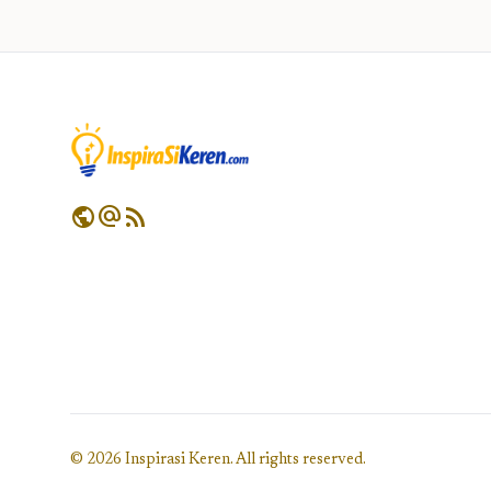
public
alternate_email
rss_feed
© 2026 Inspirasi Keren. All rights reserved.