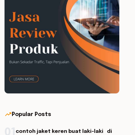
trending_up
Popular Posts
01
contoh jaket keren buat laki-laki di