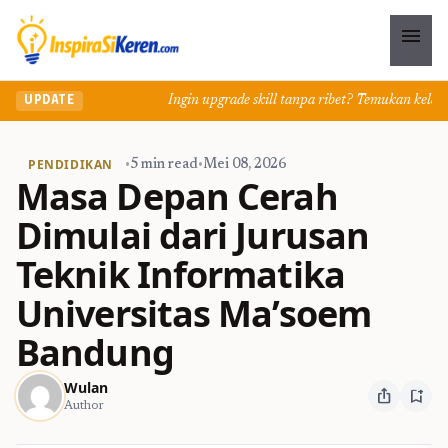
menu
Ingin upgrade skill tanpa ribet? Temukan kelas seru 
UPDATE
PENDIDIKAN
•
5 min read
•
Mei 08, 2026
Masa Depan Cerah
Dimulai dari Jurusan
Teknik Informatika
Universitas Ma’soem
Bandung
Wulan
ios_share
bookmark_add
Author