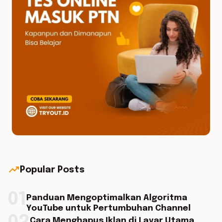
trending_up
Popular Posts
01
Panduan Mengoptimalkan Algoritma
YouTube untuk Pertumbuhan Channel
Cara Menghapus Iklan di Layar Utama