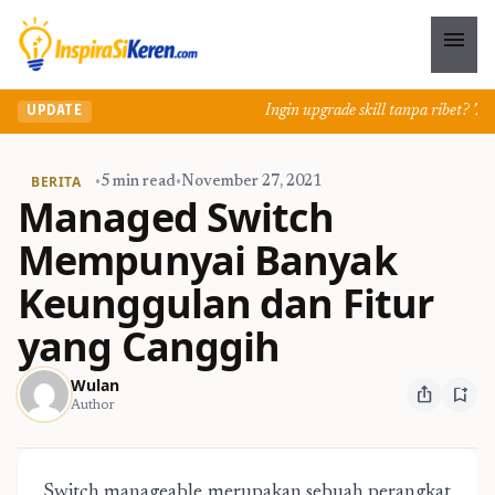
menu
Ingin upgrade skill tanpa ribet? Temuk
UPDATE
BERITA
•
5 min read
•
November 27, 2021
Managed Switch
Mempunyai Banyak
Keunggulan dan Fitur
yang Canggih
Wulan
ios_share
bookmark_add
Author
Switch manageable merupakan sebuah perangkat