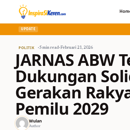
Hom
UPDATE
POLITIK
•
5 min read
•
Februari 21, 2026
JARNAS ABW T
Dukungan Soli
Gerakan Raky
Pemilu 2029
Wulan
Author