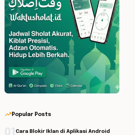
trending_up
Popular Posts
01
Cara Blokir Iklan di Aplikasi Android