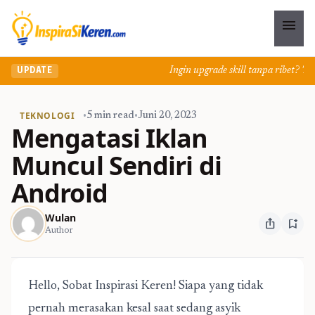
menu
Ingin upgrade skill tanpa ribet? Temuk
UPDATE
TEKNOLOGI
•
5 min read
•
Juni 20, 2023
Mengatasi Iklan
Muncul Sendiri di
Android
Wulan
ios_share
bookmark_add
Author
Hello, Sobat Inspirasi Keren! Siapa yang tidak
pernah merasakan kesal saat sedang asyik