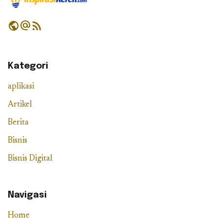
public
alternate_email
rss_feed
Kategori
aplikasi
Artikel
Berita
Bisnis
Bisnis Digital
Navigasi
Home