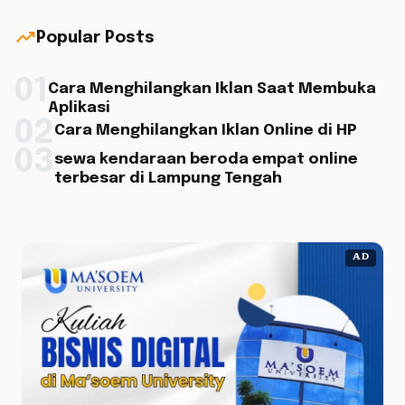
trending_up
Popular Posts
01
Cara Menghilangkan Iklan Saat Membuka
Aplikasi
02
Cara Menghilangkan Iklan Online di HP
03
sewa kendaraan beroda empat online
terbesar di Lampung Tengah
AD