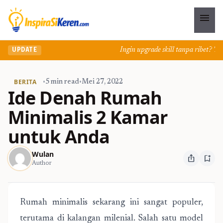
menu
Ingin upgrade skill tanpa ribet? Temuk
UPDATE
BERITA
•
5 min read
•
Mei 27, 2022
Ide Denah Rumah
Minimalis 2 Kamar
untuk Anda
Wulan
ios_share
bookmark_add
Author
Rumah minimalis sekarang ini sangat populer,
terutama di kalangan milenial. Salah satu model