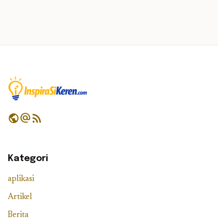
public
alternate_email
rss_feed
Kategori
aplikasi
Artikel
Berita