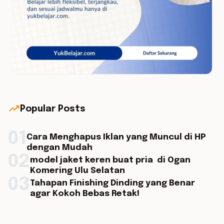
trending_up
Popular Posts
01
Cara Menghapus Iklan yang Muncul di HP
dengan Mudah
02
model jaket keren buat pria di Ogan
Komering Ulu Selatan
03
Tahapan Finishing Dinding yang Benar
agar Kokoh Bebas Retak!