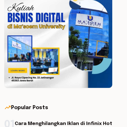
trending_up
Popular Posts
01
Cara Menghilangkan Iklan di Infinix Hot