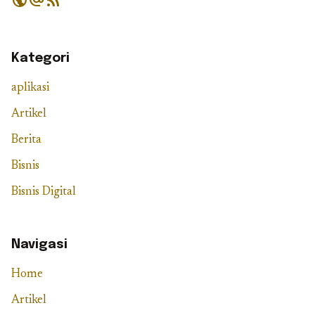
public
alternate_email
rss_feed
Kategori
aplikasi
Artikel
Berita
Bisnis
Bisnis Digital
Navigasi
Home
Artikel