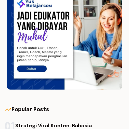
trending_up
Popular Posts
01
Strategi Viral Konten: Rahasia