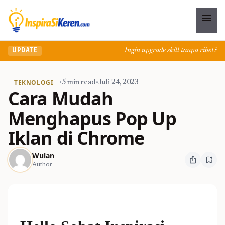
menu
Ingin upgrade skill tanpa ribet? Tem
UPDATE
TEKNOLOGI
•
5 min read
•
Juli 24, 2023
Cara Mudah
Menghapus Pop Up
Iklan di Chrome
Wulan
ios_share
bookmark_add
Author