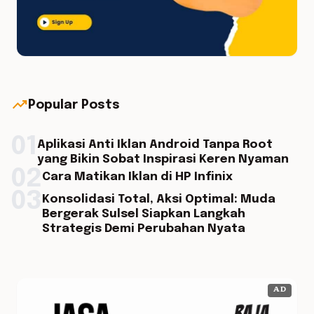
trending_up
Popular Posts
01
Aplikasi Anti Iklan Android Tanpa Root
yang Bikin Sobat Inspirasi Keren Nyaman
02
Cara Matikan Iklan di HP Infinix
03
Konsolidasi Total, Aksi Optimal: Muda
Bergerak Sulsel Siapkan Langkah
Strategis Demi Perubahan Nyata
AD