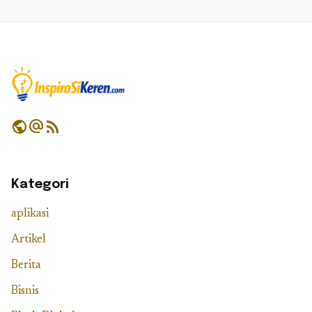
public
alternate_email
rss_feed
Kategori
aplikasi
Artikel
Berita
Bisnis