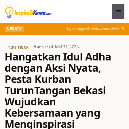
menu
Ingin upgrade skill tanpa ribet? Temukan
UPDATE
TIPS TRICK
•
5 min read
•
Mei 31, 2026
Hangatkan Idul Adha
dengan Aksi Nyata,
Pesta Kurban
TurunTangan Bekasi
Wujudkan
Kebersamaan yang
Menginspirasi