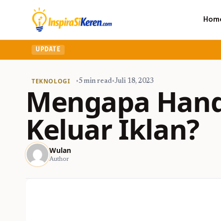
Hom
UPDATE
TEKNOLOGI
•
5 min read
•
Juli 18, 2023
Mengapa Hand
Keluar Iklan?
Wulan
Author