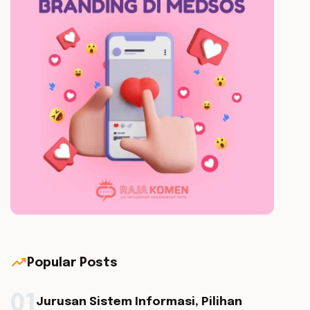
trending_up
Popular Posts
01
Jurusan Sistem Informasi, Pilihan