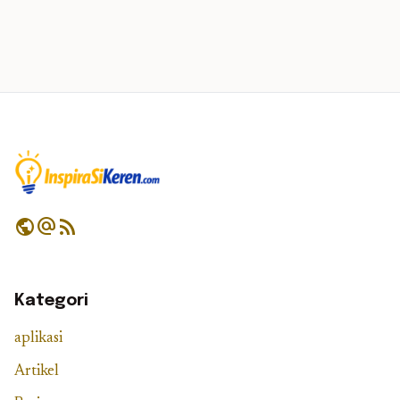
public
alternate_email
rss_feed
Kategori
aplikasi
Artikel