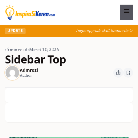
menu
Ingin upgrade skill tanpa ribet? Tem
UPDATE
•
5 min read
•
Maret 10, 2026
Sidebar Top
Admrozi
ios_share
bookmark_add
Author