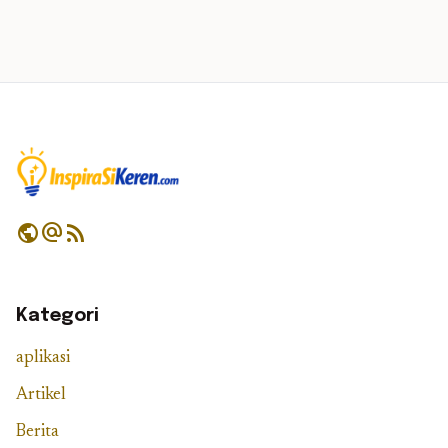
public
alternate_email
rss_feed
Kategori
aplikasi
Artikel
Berita