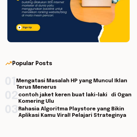
trending_up
Popular Posts
01
Mengatasi Masalah HP yang Muncul Iklan
Terus Menerus
02
contoh jaket keren buat laki-laki di Ogan
Komering Ulu
03
Rahasia Algoritma Playstore yang Bikin
Aplikasi Kamu Viral! Pelajari Strateginya