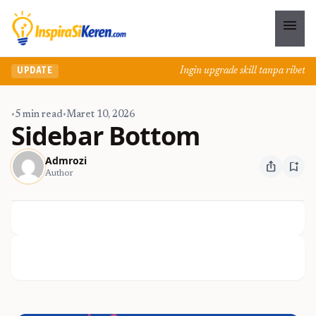
menu
Ingin upgrade skill tanpa ribet? 
UPDATE
•
5 min read
•
Maret 10, 2026
Sidebar Bottom
Admrozi
ios_share
bookmark_add
Author