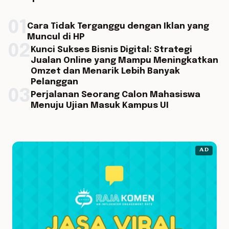
01
Cara Tidak Terganggu dengan Iklan yang
Muncul di HP
02
Kunci Sukses Bisnis Digital: Strategi
Jualan Online yang Mampu Meningkatkan
Omzet dan Menarik Lebih Banyak
Pelanggan
03
Perjalanan Seorang Calon Mahasiswa
Menuju Ujian Masuk Kampus UI
AD