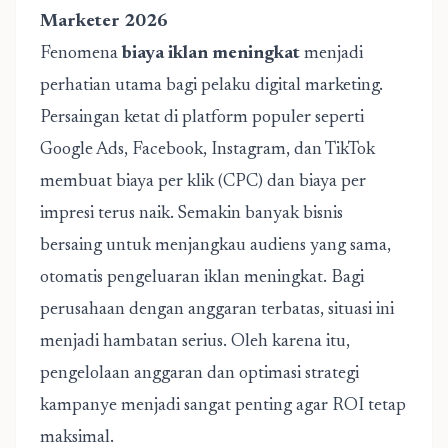
Marketer 2026
Fenomena
biaya iklan meningkat
menjadi
perhatian utama bagi pelaku digital marketing.
Persaingan ketat di platform populer seperti
Google Ads, Facebook, Instagram, dan TikTok
membuat biaya per klik (CPC) dan biaya per
impresi terus naik. Semakin banyak bisnis
bersaing untuk menjangkau audiens yang sama,
otomatis pengeluaran iklan meningkat. Bagi
perusahaan dengan anggaran terbatas, situasi ini
menjadi hambatan serius. Oleh karena itu,
pengelolaan anggaran dan optimasi strategi
kampanye menjadi sangat penting agar ROI tetap
maksimal.