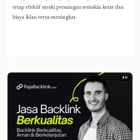
tetap efektif meski persaingan semakin ketat dan
biaya iklan terus meningkat.
AD