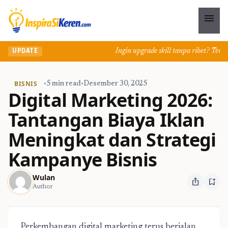
menu
Ingin upgrade skill tanpa ribet? Temukan
UPDATE
BISNIS
•
5 min read
•
Desember 30, 2025
Digital Marketing 2026:
Tantangan Biaya Iklan
Meningkat dan Strategi
Kampanye Bisnis
Wulan
ios_share
bookmark_add
Author
Perkembangan digital marketing terus berjalan