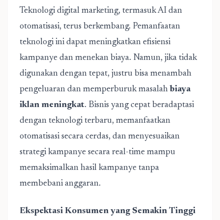
Teknologi digital marketing, termasuk AI dan
otomatisasi, terus berkembang. Pemanfaatan
teknologi ini dapat meningkatkan efisiensi
kampanye dan menekan biaya. Namun, jika tidak
digunakan dengan tepat, justru bisa menambah
pengeluaran dan memperburuk masalah
biaya
iklan meningkat
. Bisnis yang cepat beradaptasi
dengan teknologi terbaru, memanfaatkan
otomatisasi secara cerdas, dan menyesuaikan
strategi kampanye secara real-time mampu
memaksimalkan hasil kampanye tanpa
membebani anggaran.
Ekspektasi Konsumen yang Semakin Tinggi