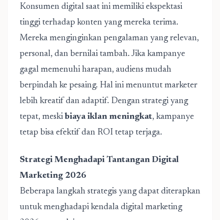
Konsumen digital saat ini memiliki ekspektasi
tinggi terhadap konten yang mereka terima.
Mereka menginginkan pengalaman yang relevan,
personal, dan bernilai tambah. Jika kampanye
gagal memenuhi harapan, audiens mudah
berpindah ke pesaing. Hal ini menuntut marketer
lebih kreatif dan adaptif. Dengan strategi yang
tepat, meski
biaya iklan meningkat
, kampanye
tetap bisa efektif dan ROI tetap terjaga.
Strategi Menghadapi Tantangan Digital
Marketing 2026
Beberapa langkah strategis yang dapat diterapkan
untuk menghadapi kendala digital marketing