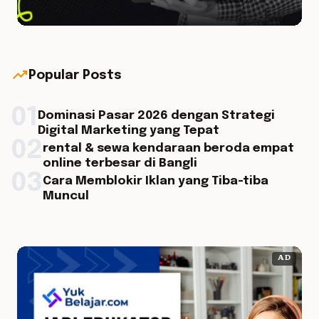
trending_up
Popular Posts
01
Dominasi Pasar 2026 dengan Strategi
Digital Marketing yang Tepat
02
rental & sewa kendaraan beroda empat
online terbesar di Bangli
03
Cara Memblokir Iklan yang Tiba-tiba
Muncul
AD