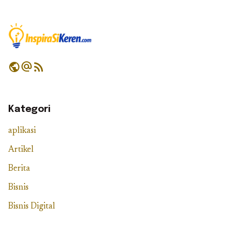
public
alternate_email
rss_feed
Kategori
aplikasi
Artikel
Berita
Bisnis
Bisnis Digital