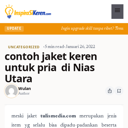
menu
Ingin upgrade skill tanpa ribet? Temukan kel
UPDATE
UNCATEGORIZED
•
5 min read
•
Januari 26, 2022
contoh jaket keren
untuk pria di Nias
Utara
Wulan
ios_share
bookmark_add
Author
meski jaket
tulismedia.com
merupakan jenis
item yg selalu bisa dipadu-padankan beserta