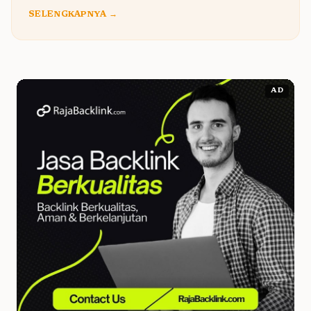
SELENGKAPNYA →
AD