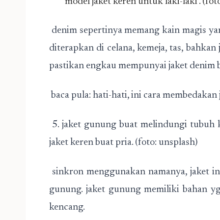
model jaket keren untuk laki-laki . (fot
denim sepertinya memang kain magis yan
diterapkan di celana, kemeja, tas, bahkan
pastikan engkau mempunyai jaket denim
baca pula: hati-hati, ini cara membedakan ja
5. jaket gunung buat melindungi tubuh k
jaket keren buat pria. (foto: unsplash)
sinkron menggunakan namanya, jaket in
gunung. jaket gunung memiliki bahan yg
kencang.