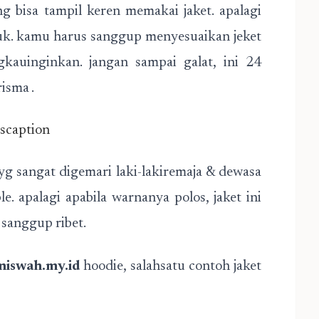
ng bisa tampil keren memakai jaket. apalagi
muk. kamu harus sanggup menyesuaikan jeket
auinginkan. jangan sampai galat, ini 24
isma .
iscaption
 yg sangat digemari laki-lakiremaja & dewasa
e. apalagi apabila warnanya polos, jaket ini
 sanggup ribet.
sniswah.my.id
hoodie, salahsatu contoh jaket