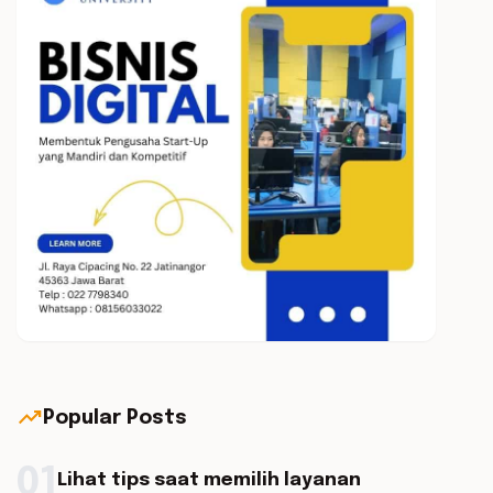
trending_up
Popular Posts
01
Lihat tips saat memilih layanan