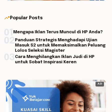
trending_up
Popular Posts
01
Mengapa Iklan Terus Muncul di HP Anda?
02
Panduan Strategis Menghadapi Ujian
Masuk S2 untuk Memaksimalkan Peluang
Lolos Seleksi Magister
03
Cara Menghilangkan Iklan Judi di HP
untuk Sobat Inspirasi Keren
AD