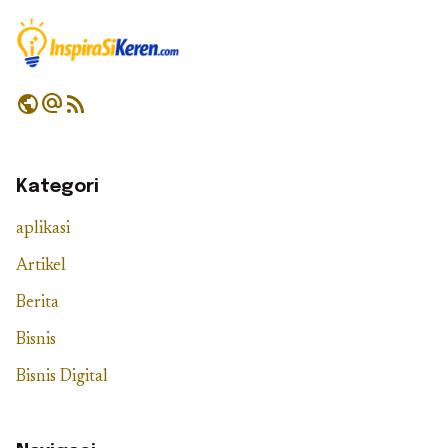
public
alternate_email
rss_feed
Kategori
aplikasi
Artikel
Berita
Bisnis
Bisnis Digital