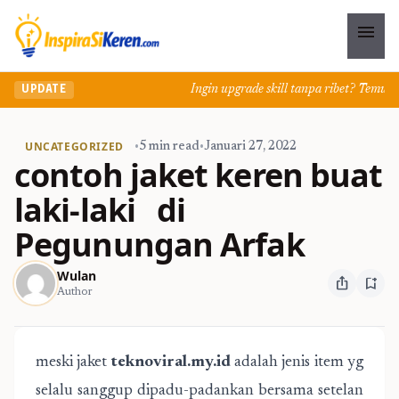
menu
Ingin upgrade skill tanpa ribet? Temukan kel
UPDATE
UNCATEGORIZED
•
5 min read
•
Januari 27, 2022
contoh jaket keren buat
laki-laki di
Pegunungan Arfak
Wulan
ios_share
bookmark_add
Author
meski jaket
teknoviral.my.id
adalah jenis item yg
selalu sanggup dipadu-padankan bersama setelan