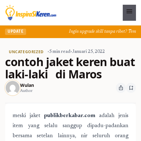
menu
Ingin upgrade skill tanpa ribet? Temukan ke
UPDATE
UNCATEGORIZED
•
5 min read
•
Januari 25, 2022
contoh jaket keren buat
laki-laki di Maros
Wulan
ios_share
bookmark_add
Author
meski jaket
publikberkabar.com
adalah jenis
item yang selalu sanggup dipadu-padankan
bersama setelan lainnya, nir seluruh orang