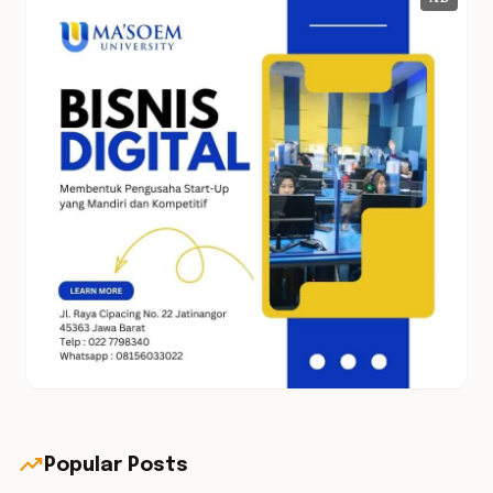
AD
trending_up
Popular Posts