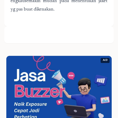
engkausemakin mudah pada menentukan jaket
yg pas buat dikenakan.
AD