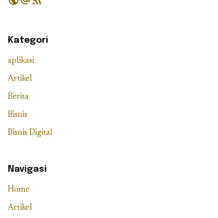
public
alternate_email
rss_feed
Kategori
aplikasi
Artikel
Berita
Bisnis
Bisnis Digital
Navigasi
Home
Artikel