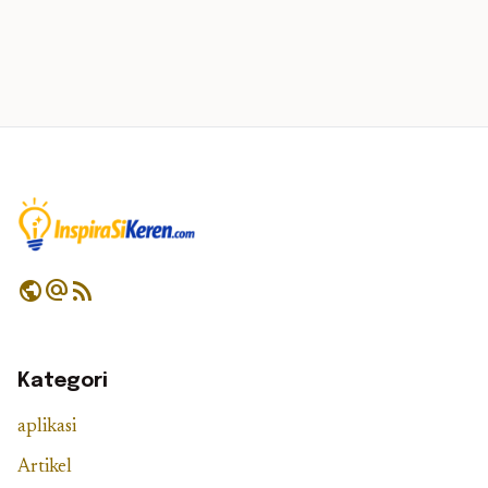
public
alternate_email
rss_feed
Kategori
aplikasi
Artikel