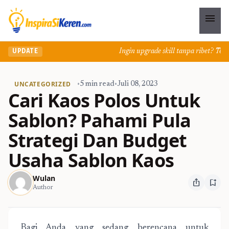
menu
Ingin upgrade skill tanpa ribet? Temuka
UPDATE
UNCATEGORIZED
•
5 min read
•
Juli 08, 2023
Cari Kaos Polos Untuk
Sablon? Pahami Pula
Strategi Dan Budget
Usaha Sablon Kaos
Wulan
ios_share
bookmark_add
Author
Bagi Anda yang sedang berencana untuk