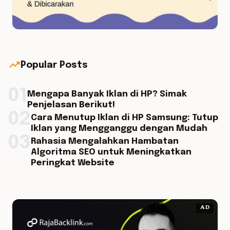
trending_up
Popular Posts
01
Mengapa Banyak Iklan di HP? Simak
Penjelasan Berikut!
02
Cara Menutup Iklan di HP Samsung: Tutup
Iklan yang Mengganggu dengan Mudah
03
Rahasia Mengalahkan Hambatan
Algoritma SEO untuk Meningkatkan
Peringkat Website
AD