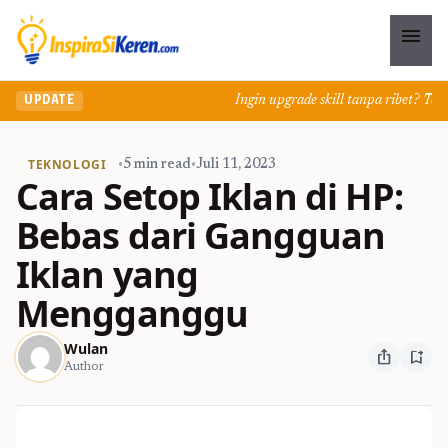
menu
Ingin upgrade skill tanpa ribet? Temuka
UPDATE
TEKNOLOGI
•
5 min read
•
Juli 11, 2023
Cara Setop Iklan di HP:
Bebas dari Gangguan
Iklan yang
Mengganggu
Wulan
ios_share
bookmark_add
Author