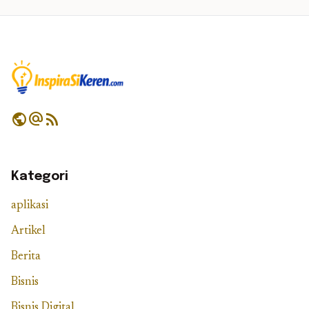
public
alternate_email
rss_feed
Kategori
aplikasi
Artikel
Berita
Bisnis
Bisnis Digital