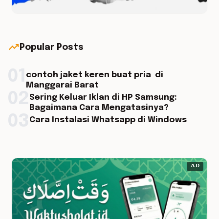
trending_up
Popular Posts
01
contoh jaket keren buat pria di
Manggarai Barat
02
Sering Keluar Iklan di HP Samsung:
Bagaimana Cara Mengatasinya?
03
Cara Instalasi Whatsapp di Windows
AD