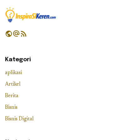
public
alternate_email
rss_feed
Kategori
aplikasi
Artikel
Berita
Bisnis
Bisnis Digital