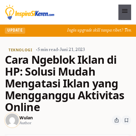
menu
Ingin upgrade skill tanpa ribet? Temukan k
UPDATE
TEKNOLOGI
•
5 min read
•
Juni 21, 2023
Cara Ngeblok Iklan di
HP: Solusi Mudah
Mengatasi Iklan yang
Mengganggu Aktivitas
Online
Wulan
ios_share
bookmark_add
Author