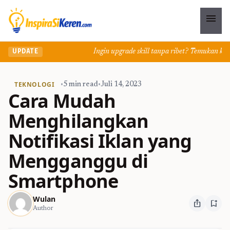
menu
Ingin upgrade skill tanpa ribet? Temukan kelas seru
UPDATE
TEKNOLOGI
•
5 min read
•
Juli 14, 2023
Cara Mudah
Menghilangkan
Notifikasi Iklan yang
Mengganggu di
Smartphone
Wulan
ios_share
bookmark_add
Author