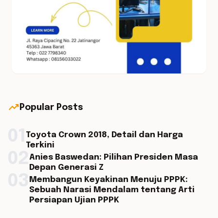
trending_up
Popular Posts
01
Toyota Crown 2018, Detail dan Harga
Terkini
02
Anies Baswedan: Pilihan Presiden Masa
Depan Generasi Z
03
Membangun Keyakinan Menuju PPPK:
Sebuah Narasi Mendalam tentang Arti
Persiapan Ujian PPPK