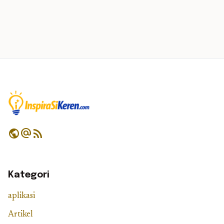
public
alternate_email
rss_feed
Kategori
aplikasi
Artikel