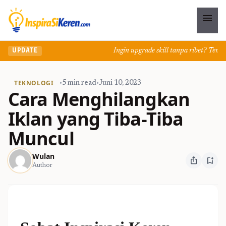
menu
Ingin upgrade skill tanpa ribet? Temukan 
UPDATE
TEKNOLOGI
•
5 min read
•
Juni 10, 2023
Cara Menghilangkan
Iklan yang Tiba-Tiba
Muncul
Wulan
ios_share
bookmark_add
Author