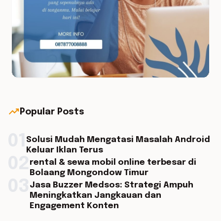
trending_up
Popular Posts
01
Solusi Mudah Mengatasi Masalah Android
Keluar Iklan Terus
02
rental & sewa mobil online terbesar di
Bolaang Mongondow Timur
03
Jasa Buzzer Medsos: Strategi Ampuh
Meningkatkan Jangkauan dan
Engagement Konten