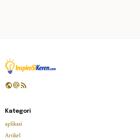
public
alternate_email
rss_feed
Kategori
aplikasi
Artikel