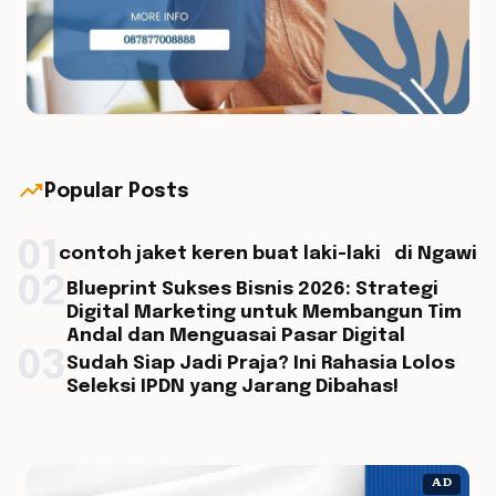
trending_up
Popular Posts
01
contoh jaket keren buat laki-laki di Ngawi
02
Blueprint Sukses Bisnis 2026: Strategi
Digital Marketing untuk Membangun Tim
Andal dan Menguasai Pasar Digital
03
Sudah Siap Jadi Praja? Ini Rahasia Lolos
Seleksi IPDN yang Jarang Dibahas!
AD