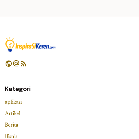
public
alternate_email
rss_feed
Kategori
aplikasi
Artikel
Berita
Bisnis