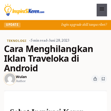
menu
Ingin upgrade skill tanpa ribet? Tem
UPDATE
TEKNOLOGI
•
5 min read
•
Juni 28, 2023
Cara Menghilangkan
Iklan Traveloka di
Android
Wulan
ios_share
bookmark_add
Author