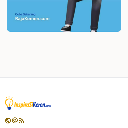
public
alternate_email
rss_feed