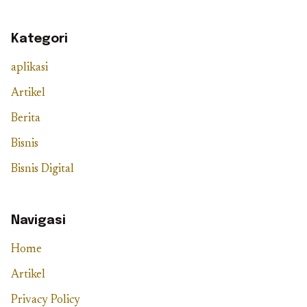
Kategori
aplikasi
Artikel
Berita
Bisnis
Bisnis Digital
Navigasi
Home
Artikel
Privacy Policy