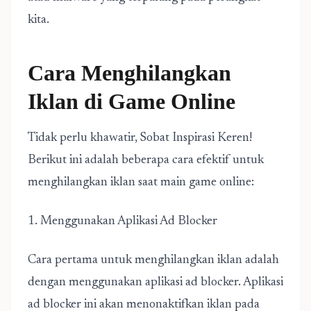
kita.
Cara Menghilangkan
Iklan di Game Online
Tidak perlu khawatir, Sobat Inspirasi Keren!
Berikut ini adalah beberapa cara efektif untuk
menghilangkan iklan saat main game online:
1. Menggunakan Aplikasi Ad Blocker
Cara pertama untuk menghilangkan iklan adalah
dengan menggunakan aplikasi ad blocker. Aplikasi
ad blocker ini akan menonaktifkan iklan pada