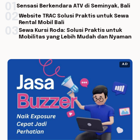
01
Sensasi Berkendara ATV di Seminyak, Bali
02
Website TRAC Solusi Praktis untuk Sewa
Rental Mobil Bali
03
Sewa Kursi Roda: Solusi Praktis untuk
Mobilitas yang Lebih Mudah dan Nyaman
AD