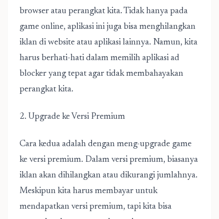
browser atau perangkat kita. Tidak hanya pada
game online, aplikasi ini juga bisa menghilangkan
iklan di website atau aplikasi lainnya. Namun, kita
harus berhati-hati dalam memilih aplikasi ad
blocker yang tepat agar tidak membahayakan
perangkat kita.
2. Upgrade ke Versi Premium
Cara kedua adalah dengan meng-upgrade game
ke versi premium. Dalam versi premium, biasanya
iklan akan dihilangkan atau dikurangi jumlahnya.
Meskipun kita harus membayar untuk
mendapatkan versi premium, tapi kita bisa