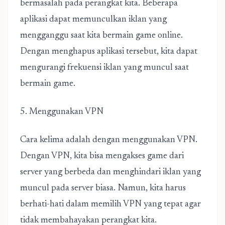
bermasalah pada perangkat kita. Beberapa
aplikasi dapat memunculkan iklan yang
mengganggu saat kita bermain game online.
Dengan menghapus aplikasi tersebut, kita dapat
mengurangi frekuensi iklan yang muncul saat
bermain game.
5. Menggunakan VPN
Cara kelima adalah dengan menggunakan VPN.
Dengan VPN, kita bisa mengakses game dari
server yang berbeda dan menghindari iklan yang
muncul pada server biasa. Namun, kita harus
berhati-hati dalam memilih VPN yang tepat agar
tidak membahayakan perangkat kita.