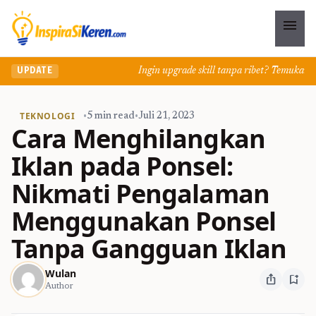
menu
Ingin upgrade skill tanpa ribet? Temukan kelas 
UPDATE
TEKNOLOGI
•
5 min read
•
Juli 21, 2023
Cara Menghilangkan
Iklan pada Ponsel:
Nikmati Pengalaman
Menggunakan Ponsel
Tanpa Gangguan Iklan
Wulan
ios_share
bookmark_add
Author