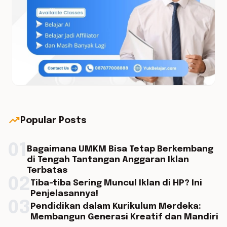
trending_up
Popular Posts
01
Bagaimana UMKM Bisa Tetap Berkembang
di Tengah Tantangan Anggaran Iklan
Terbatas
02
Tiba-tiba Sering Muncul Iklan di HP? Ini
Penjelasannya!
03
Pendidikan dalam Kurikulum Merdeka:
Membangun Generasi Kreatif dan Mandiri