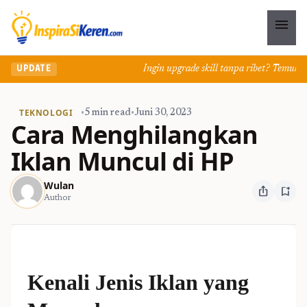
menu
Ingin upgrade skill tanpa ribet? Temukan kel
UPDATE
TEKNOLOGI
•
5 min read
•
Juni 30, 2023
Cara Menghilangkan
Iklan Muncul di HP
Wulan
ios_share
bookmark_add
Author
Kenali Jenis Iklan yang