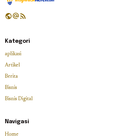
public
alternate_email
rss_feed
Kategori
aplikasi
Artikel
Berita
Bisnis
Bisnis Digital
Navigasi
Home