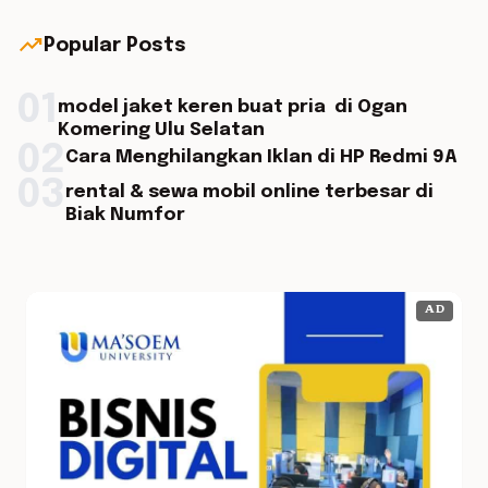
trending_up
Popular Posts
01
model jaket keren buat pria di Ogan
Komering Ulu Selatan
02
Cara Menghilangkan Iklan di HP Redmi 9A
03
rental & sewa mobil online terbesar di
Biak Numfor
AD