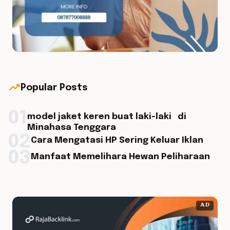
trending_up
Popular Posts
01
model jaket keren buat laki-laki di
Minahasa Tenggara
02
Cara Mengatasi HP Sering Keluar Iklan
03
Manfaat Memelihara Hewan Peliharaan
AD