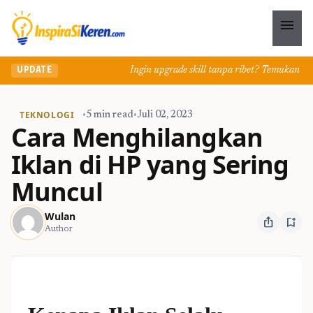
menu
Ingin upgrade skill tanpa ribet? Temukan kelas se
UPDATE
TEKNOLOGI
•
5 min read
•
Juli 02, 2023
Cara Menghilangkan
Iklan di HP yang Sering
Muncul
Wulan
ios_share
bookmark_add
Author