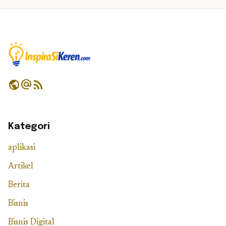
public
alternate_email
rss_feed
Kategori
aplikasi
Artikel
Berita
Bisnis
Bisnis Digital