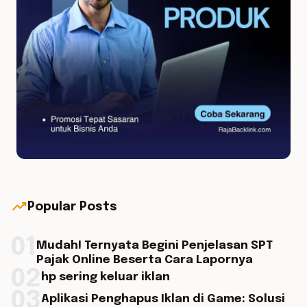
trending_up
Popular Posts
01
Mudah! Ternyata Begini Penjelasan SPT
Pajak Online Beserta Cara Lapornya
02
hp sering keluar iklan
03
Aplikasi Penghapus Iklan di Game: Solusi