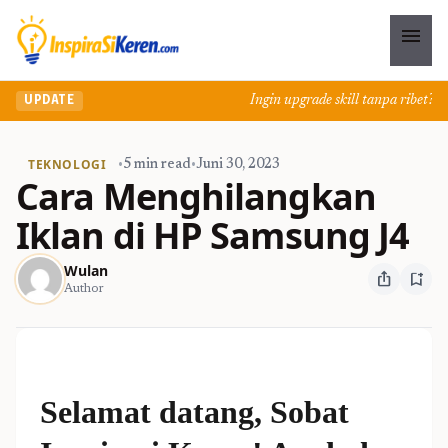
menu
Ingin upgrade skill tanpa ribet? Tem
UPDATE
TEKNOLOGI
•
5 min read
•
Juni 30, 2023
Cara Menghilangkan
Iklan di HP Samsung J4
Wulan
ios_share
bookmark_add
Author
Selamat datang, Sobat