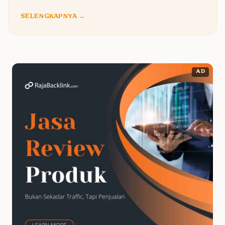
SELENGKAPNYA →
AD