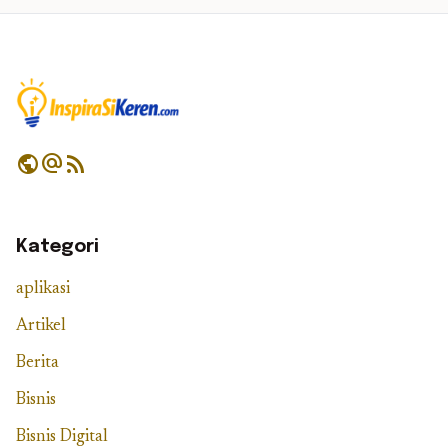
public
alternate_email
rss_feed
Kategori
aplikasi
Artikel
Berita
Bisnis
Bisnis Digital