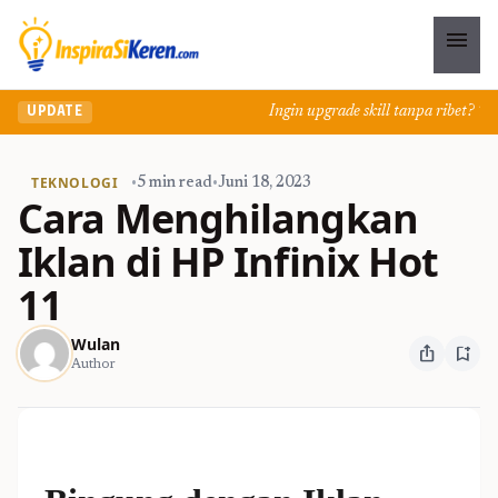
menu
Ingin upgrade skill tanpa ribet? Temuk
UPDATE
TEKNOLOGI
•
5 min read
•
Juni 18, 2023
Cara Menghilangkan
Iklan di HP Infinix Hot
11
Wulan
ios_share
bookmark_add
Author