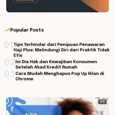
trending_up
Popular Posts
01
Tips Terhindar dari Penipuan Penawaran
Haji Plus: Melindungi Diri dari Praktik Tidak
Etis
02
Ini Dia Hak dan Kewajiban Konsumen
Setelah Akad Kredit Rumah
03
Cara Mudah Menghapus Pop Up Iklan di
Chrome
AD