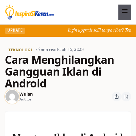
menu
Ingin upgrade skill tanpa ribet? Temukan 
UPDATE
TEKNOLOGI
•
5 min read
•
Juli 15, 2023
Cara Menghilangkan
Gangguan Iklan di
Android
Wulan
ios_share
bookmark_add
Author