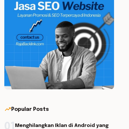
trending_up
Popular Posts
01
Menghilangkan Iklan di Android yang