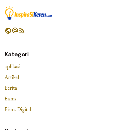
public
alternate_email
rss_feed
Kategori
aplikasi
Artikel
Berita
Bisnis
Bisnis Digital