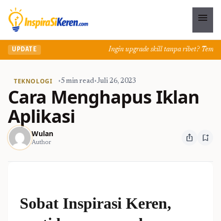
menu
Ingin upgrade skill tanpa ribet? Temukan k
UPDATE
TEKNOLOGI
•
5 min read
•
Juli 26, 2023
Cara Menghapus Iklan
Aplikasi
Wulan
ios_share
bookmark_add
Author
Sobat Inspirasi Keren,