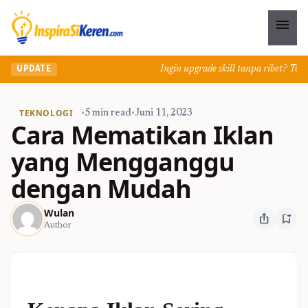
menu
Ingin upgrade skill tanpa ribet? Temuka
UPDATE
TEKNOLOGI
•
5 min read
•
Juni 11, 2023
Cara Mematikan Iklan
yang Mengganggu
dengan Mudah
Wulan
ios_share
bookmark_add
Author