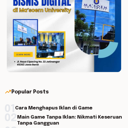
trending_up
Popular Posts
01
Cara Menghapus Iklan di Game
02
Main Game Tanpa Iklan: Nikmati Keseruan
Tanpa Gangguan