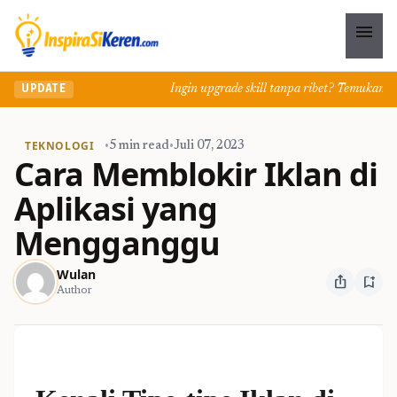
menu
Ingin upgrade skill tanpa ribet? Temukan kelas se
UPDATE
TEKNOLOGI
•
5 min read
•
Juli 07, 2023
Cara Memblokir Iklan di
Aplikasi yang
Mengganggu
Wulan
ios_share
bookmark_add
Author