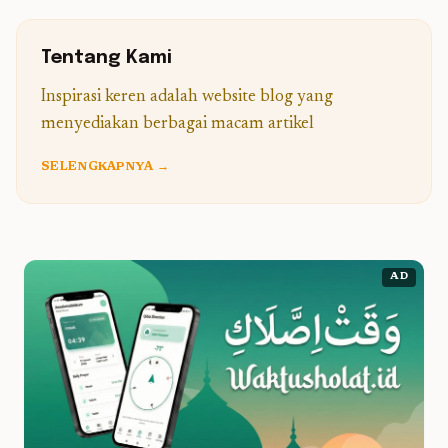
Tentang Kami
Inspirasi keren adalah website blog yang
menyediakan berbagai macam artikel
SELENGKAPNYA →
AD