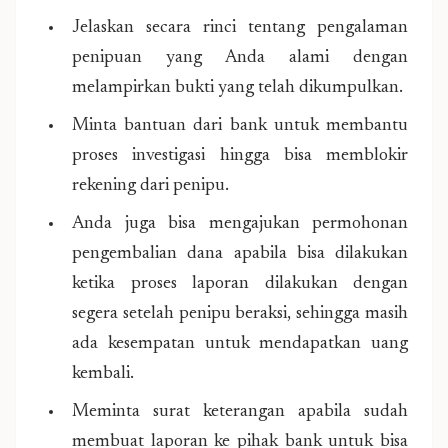
Jelaskan secara rinci tentang pengalaman
penipuan yang Anda alami dengan
melampirkan bukti yang telah dikumpulkan.
Minta bantuan dari bank untuk membantu
proses investigasi hingga bisa memblokir
rekening dari penipu.
Anda juga bisa mengajukan permohonan
pengembalian dana apabila bisa dilakukan
ketika proses laporan dilakukan dengan
segera setelah penipu beraksi, sehingga masih
ada kesempatan untuk mendapatkan uang
kembali.
Meminta surat keterangan apabila sudah
membuat laporan ke pihak bank untuk bisa