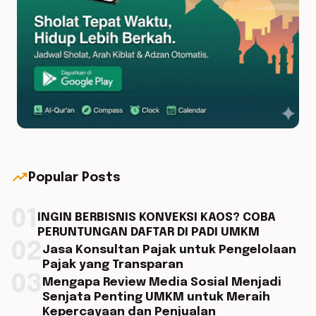
trending_up
Popular Posts
01
INGIN BERBISNIS KONVEKSI KAOS? COBA
PERUNTUNGAN DAFTAR DI PADI UMKM
02
Jasa Konsultan Pajak untuk Pengelolaan
Pajak yang Transparan
03
Mengapa Review Media Sosial Menjadi
Senjata Penting UMKM untuk Meraih
Kepercayaan dan Penjualan