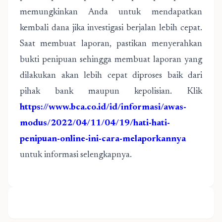
memungkinkan Anda untuk mendapatkan
kembali dana jika investigasi berjalan lebih cepat.
Saat membuat laporan, pastikan menyerahkan
bukti penipuan sehingga membuat laporan yang
dilakukan akan lebih cepat diproses baik dari
pihak bank maupun kepolisian. Klik
https://www.bca.co.id/id/informasi/awas-
modus/2022/04/11/04/19/hati-hati-
penipuan-online-ini-cara-melaporkannya
untuk informasi selengkapnya.