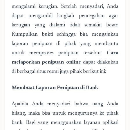
mengalami kerugian. Setelah menyadari, Anda
dapat mengambil langkah pencegahan agar
kerugian yang dialami tidak semakin besar.
Kumpulkan bukti sehingga bisa mengajukan
laporan penipuan di pihak yang membantu
untuk memproses penipuan tersebut.
Cara
melaporkan penipuan online
dapat dilakukan
di berbagai situs resmi juga pihak berikut ini:
Membuat Laporan Penipuan di Bank
Apabila Anda menyadari bahwa uang Anda
hilang, maka bisa untuk mengurusnya ke pihak
bank. Bagi yang menggunakan layanan aplikasi