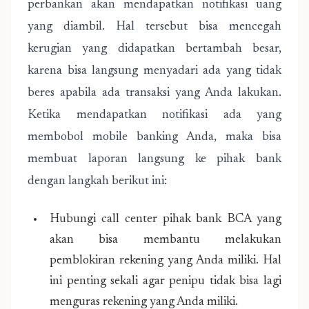
perbankan akan mendapatkan notifikasi uang
yang diambil. Hal tersebut bisa mencegah
kerugian yang didapatkan bertambah besar,
karena bisa langsung menyadari ada yang tidak
beres apabila ada transaksi yang Anda lakukan.
Ketika mendapatkan notifikasi ada yang
membobol mobile banking Anda, maka bisa
membuat laporan langsung ke pihak bank
dengan langkah berikut ini:
Hubungi call center pihak bank BCA yang
akan bisa membantu melakukan
pemblokiran rekening yang Anda miliki. Hal
ini penting sekali agar penipu tidak bisa lagi
menguras rekening yang Anda miliki.