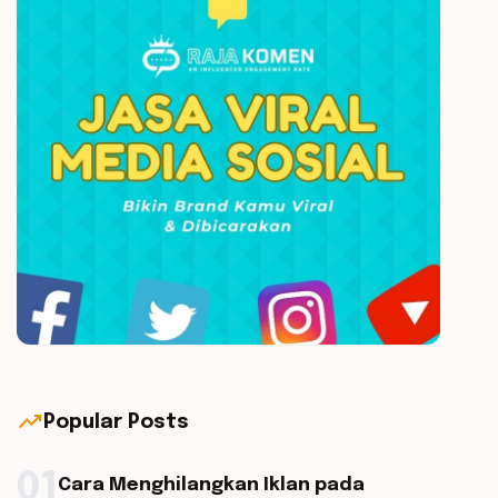
trending_up
Popular Posts
01
Cara Menghilangkan Iklan pada