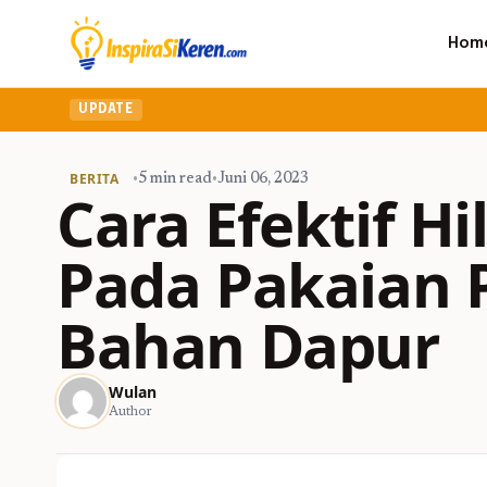
Hom
UPDATE
BERITA
•
5 min read
•
Juni 06, 2023
Cara Efektif H
Pada Pakaian 
Bahan Dapur
Wulan
Author