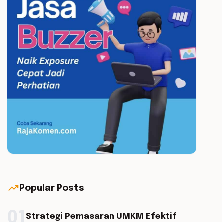
trending_up
Popular Posts
01
Strategi Pemasaran UMKM Efektif