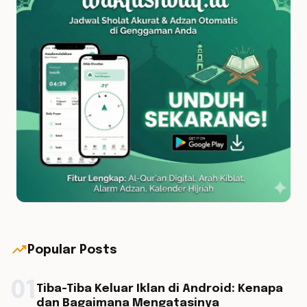
trending_up
Popular Posts
01
Tiba-Tiba Keluar Iklan di Android: Kenapa
dan Bagaimana Mengatasinya