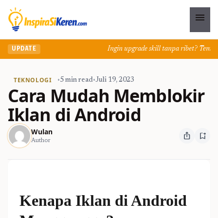
menu
Ingin upgrade skill tanpa ribet? Temukan k
UPDATE
TEKNOLOGI
•
5 min read
•
Juli 19, 2023
Cara Mudah Memblokir
Iklan di Android
Wulan
ios_share
bookmark_add
Author
Kenapa Iklan di Android