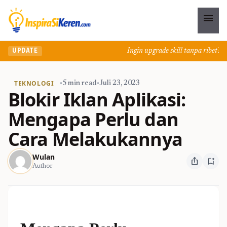
menu
Ingin upgrade skill tanpa ribet? Te
UPDATE
TEKNOLOGI
•
5 min read
•
Juli 23, 2023
Blokir Iklan Aplikasi:
Mengapa Perlu dan
Cara Melakukannya
Wulan
ios_share
bookmark_add
Author