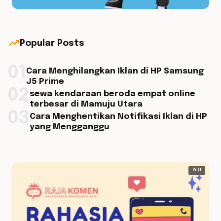
trending_up
Popular Posts
01
Cara Menghilangkan Iklan di HP Samsung
J5 Prime
02
sewa kendaraan beroda empat online
terbesar di Mamuju Utara
03
Cara Menghentikan Notifikasi Iklan di HP
yang Mengganggu
AD