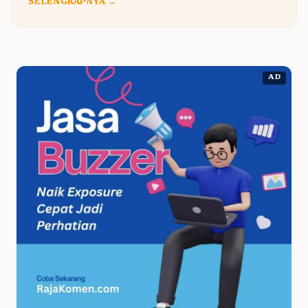
SELENGKAPNYA →
AD