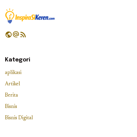
public
alternate_email
rss_feed
Kategori
aplikasi
Artikel
Berita
Bisnis
Bisnis Digital