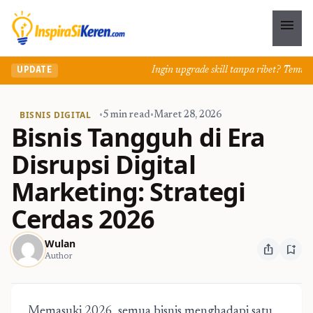
menu
Ingin upgrade skill tanpa ribet? Temukan ke
UPDATE
BISNIS DIGITAL
•
5 min read
•
Maret 28, 2026
Bisnis Tangguh di Era
Disrupsi Digital
Marketing: Strategi
Cerdas 2026
Wulan
ios_share
bookmark_add
Author
Memasuki 2026, semua bisnis menghadapi satu