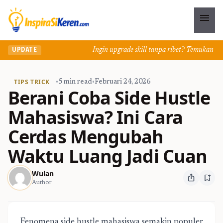
menu
Ingin upgrade skill tanpa ribet? Temukan kelas 
UPDATE
TIPS TRICK
•
5 min read
•
Februari 24, 2026
Berani Coba Side Hustle
Mahasiswa? Ini Cara
Cerdas Mengubah
Waktu Luang Jadi Cuan
Wulan
ios_share
bookmark_add
Author
Fenomena side hustle mahasiswa semakin populer