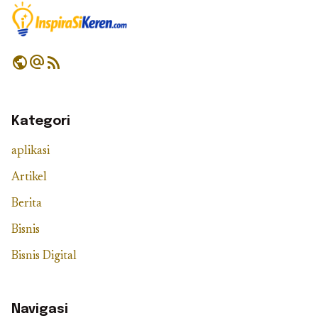
public
alternate_email
rss_feed
Kategori
aplikasi
Artikel
Berita
Bisnis
Bisnis Digital
Navigasi