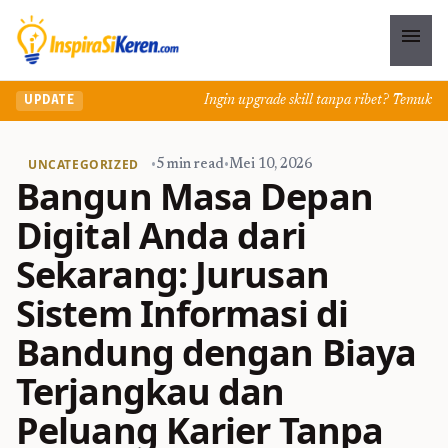
menu
Ingin upgrade skill tanpa ribet? Temukan kela
UPDATE
UNCATEGORIZED
•
5 min read
•
Mei 10, 2026
Bangun Masa Depan
Digital Anda dari
Sekarang: Jurusan
Sistem Informasi di
Bandung dengan Biaya
Terjangkau dan
Peluang Karier Tanpa