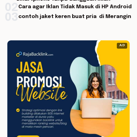
02
Cara agar Iklan Tidak Masuk di HP Android
03
contoh jaket keren buat pria di Merangin
AD